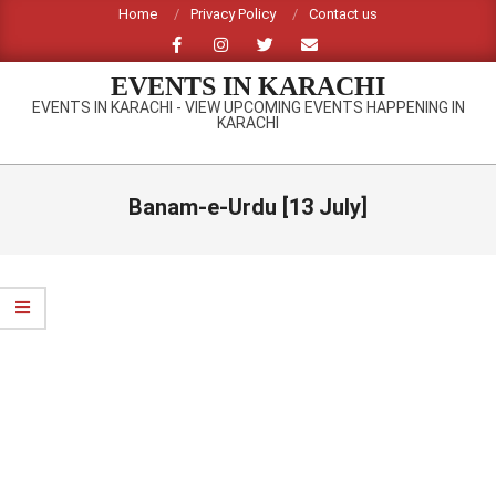
Skip
Home
Privacy Policy
Contact us
to
content
EVENTS IN KARACHI
EVENTS IN KARACHI - VIEW UPCOMING EVENTS HAPPENING IN
KARACHI
Primary
Navigation
Banam-e-Urdu [13 July]
Menu