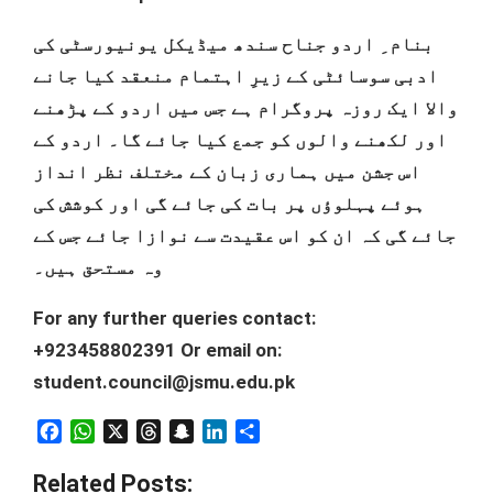
بنام ِ اردو جناح سندھ میڈیکل یونیورسٹی کی
ادبی سوسائٹی کے زیرِ اہتمام منعقد کیا جانے
والا ایک روزہ پروگرام ہے جس میں اردو کے پڑھنے
اور لکھنے والوں کو جمع کیا جائے گا۔ اردو کے
اس جشن میں ہماری زبان کے مختلف نظر انداز
ہوئے پہلوؤں پر بات کی جائے گی اور کوشش کی
جائے گی کہ ان کو اس عقیدت سے نوازا جائے جس کے
وہ مستحق ہیں۔
For any further queries contact:
+923458802391 Or email on:
student.council@jsmu.edu.pk
Facebook
WhatsApp
X
Threads
Snapchat
LinkedIn
Share
Related Posts: